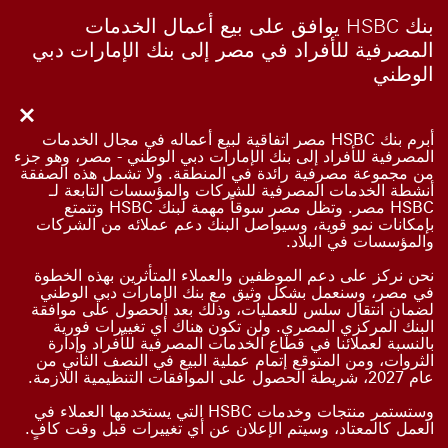
بنك HSBC يوافق على بيع أعمال الخدمات
المصرفية للأفراد في مصر إلى بنك الإمارات دبي
الوطني
أبرم بنك HSBC مصر اتفاقية لبيع أعماله في مجال الخدمات
المصرفية للأفراد إلى بنك الإمارات دبي الوطني - مصر، وهو جزء
من مجموعة مصرفية رائدة في المنطقة. ولا تشمل هذه الصفقة
أنشطة الخدمات المصرفية للشركات والمؤسسات التابعة لـ
HSBC مصر. وتظل مصر سوقاً مهمة لبنك HSBC وتتمتع
بإمكانات نمو قوية، وسيواصل البنك دعم عملائه من الشركات
والمؤسسات في البلاد.
نحن نركز على دعم الموظفين والعملاء المتأثرين بهذه الخطوة
في مصر، وسنعمل بشكل وثيق مع بنك الإمارات دبي الوطني
لضمان انتقال سلس للعمليات، وذلك بعد الحصول على موافقة
البنك المركزي المصري. ولن تكون هناك أي تغييرات فورية
بالنسبة لعملائنا في قطاع الخدمات المصرفية للأفراد وإدارة
الثروات، ومن المتوقع إتمام عملية البيع في النصف الثاني من
عام 2027، شريطة الحصول على الموافقات التنظيمية اللازمة.
وستستمر منتجات وخدمات HSBC التي يستخدمها العملاء في
العمل كالمعتاد، وسيتم الإعلان عن أي تغييرات قبل وقت كافٍ.