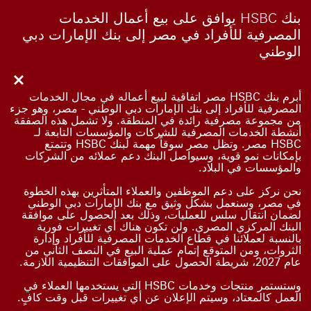
بنك HSBC يوافق على بيع أعمال الخدمات
المصرفية للأفراد في مصر إلى بنك الإمارات دبي
الوطني
أبرم بنك HSBC مصر اتفاقية لبيع أعماله في مجال الخدمات
المصرفية للأفراد إلى بنك الإمارات دبي الوطني - مصر، وهو جزء
من مجموعة مصرفية رائدة في المنطقة. ولا تشمل هذه الصفقة
أنشطة الخدمات المصرفية للشركات والمؤسسات التابعة لـ
HSBC مصر. وتظل مصر سوقاً مهمة لبنك HSBC وتتمتع
بإمكانات نمو قوية، وسيواصل البنك دعم عملائه من الشركات
والمؤسسات في البلاد.
نحن نركز على دعم الموظفين والعملاء المتأثرين بهذه الخطوة
في مصر، وسنعمل بشكل وثيق مع بنك الإمارات دبي الوطني
لضمان انتقال سلس للعمليات، وذلك بعد الحصول على موافقة
البنك المركزي المصري. ولن تكون هناك أي تغييرات فورية
بالنسبة لعملائنا في قطاع الخدمات المصرفية للأفراد وإدارة
الثروات، ومن المتوقع إتمام عملية البيع في النصف الثاني من
عام 2027، شريطة الحصول على الموافقات التنظيمية اللازمة.
وستستمر منتجات وخدمات HSBC التي يستخدمها العملاء في
العمل كالمعتاد، وسيتم الإعلان عن أي تغييرات قبل وقت كافٍ.