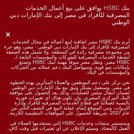
بنك HSBC يوافق على بيع أعمال الخدمات
المصرفية للأفراد في مصر إلى بنك الإمارات دبي
الوطني
أبرم بنك HSBC مصر اتفاقية لبيع أعماله في مجال الخدمات
المصرفية للأفراد إلى بنك الإمارات دبي الوطني - مصر، وهو جزء
من مجموعة مصرفية رائدة في المنطقة. ولا تشمل هذه الصفقة
أنشطة الخدمات المصرفية للشركات والمؤسسات التابعة لـ
HSBC مصر. وتظل مصر سوقاً مهمة لبنك HSBC وتتمتع
بإمكانات نمو قوية، وسيواصل البنك دعم عملائه من الشركات
والمؤسسات في البلاد.
نحن نركز على دعم الموظفين والعملاء المتأثرين بهذه الخطوة
في مصر، وسنعمل بشكل وثيق مع بنك الإمارات دبي الوطني
لضمان انتقال سلس للعمليات، وذلك بعد الحصول على موافقة
البنك المركزي المصري. ولن تكون هناك أي تغييرات فورية
بالنسبة لعملائنا في قطاع الخدمات المصرفية للأفراد وإدارة
الثروات، ومن المتوقع إتمام عملية البيع في النصف الثاني من
عام 2027، شريطة الحصول على الموافقات التنظيمية اللازمة.
وستستمر منتجات وخدمات HSBC التي يستخدمها العملاء في
العمل كالمعتاد، وسيتم الإعلان عن أي تغييرات قبل وقت كافٍ.