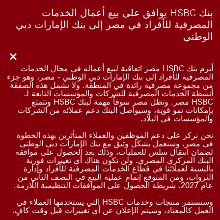
بنك HSBC يوافق على بيع أعمال الخدمات
المصرفية للأفراد في مصر إلى بنك الإمارات دبي
الوطني
Close
أبرم بنك HSBC مصر اتفاقية لبيع أعماله في مجال الخدمات
المصرفية للأفراد إلى بنك الإمارات دبي الوطني - مصر، وهو جزء
من مجموعة مصرفية رائدة في المنطقة. ولا تشمل هذه الصفقة
أنشطة الخدمات المصرفية للشركات والمؤسسات التابعة لـ
HSBC مصر. وتظل مصر سوقاً مهمة لبنك HSBC وتتمتع
بإمكانات نمو قوية، وسيواصل البنك دعم عملائه من الشركات
والمؤسسات في البلاد.
نحن نركز على دعم الموظفين والعملاء المتأثرين بهذه الخطوة
في مصر، وسنعمل بشكل وثيق مع بنك الإمارات دبي الوطني
لضمان انتقال سلس للعمليات، وذلك بعد الحصول على موافقة
البنك المركزي المصري. ولن تكون هناك أي تغييرات فورية
بالنسبة لعملائنا في قطاع الخدمات المصرفية للأفراد وإدارة
الثروات، ومن المتوقع إتمام عملية البيع في النصف الثاني من
عام 2027، شريطة الحصول على الموافقات التنظيمية اللازمة.
وستستمر منتجات وخدمات HSBC التي يستخدمها العملاء في
العمل كالمعتاد، وسيتم الإعلان عن أي تغييرات قبل وقت كافٍ.