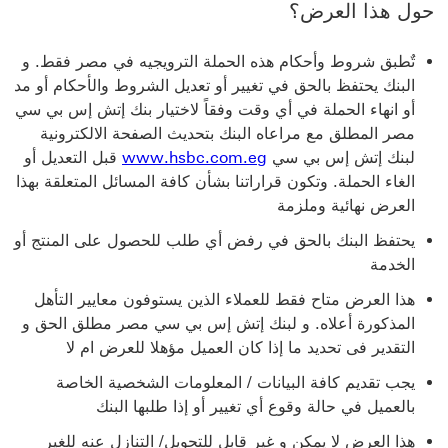
حول هذا العرض؟
تٌطبق شروط وأحكام هذه الحملة الترويجيه في مصر فقط. و
البنك يحتفظ بالحق في تغيير أو تعديل الشروط والأحكام أو مد
أو انهاء الحملة في أي وقت وفقاً لاختيار بنك إتش إس بي سي
مصر المطلق مع مراعاه البنك بتحديث الصفحة الالكترونية
لبنك إتش إس بي سي
www.hsbc.com.eg
قبل التعديل أو
الغاء الحملة. وتكون قراراتنا بشأن كافة المسائل المتعلقة بهذا
العرض نهائية وملزمة
يحتفظ البنك بالحق في رفض أي طلب للحصول على المنتج أو
الخدمة
هذا العرض متاح فقط للعملاء الذين يستوفون معايير التأهل
المذكورة أعلاه. و لبنك إتش إس بي سي مصر مطلق الحق و
التقدير فى تحديد ما إذا كان العميل مؤهلا للعرض ام لا
يجب تقديم كافة البيانات / المعلومات الشخصية الخاصة
بالعميل في حالة وقوع أي تغيير أو إذا طلبها البنك
هذا العرض لا يمكن و غير قابل للتحويل/ التنازل عنه للغير