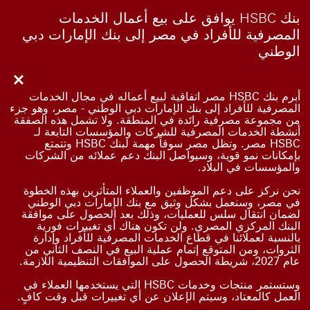
بنك HSBC يوافق على بيع أعمال الخدمات
المصرفية للأفراد في مصر إلى بنك الإمارات دبي
الوطني
Close
أبرم بنك HSBC مصر اتفاقية لبيع أعماله في مجال الخدمات
المصرفية للأفراد إلى بنك الإمارات دبي الوطني - مصر، وهو جزء
من مجموعة مصرفية رائدة في المنطقة. ولا تشمل هذه الصفقة
أنشطة الخدمات المصرفية للشركات والمؤسسات التابعة لـ
HSBC مصر. وتظل مصر سوقاً مهمة لبنك HSBC وتتمتع
بإمكانات نمو قوية، وسيواصل البنك دعم عملائه من الشركات
والمؤسسات في البلاد.
نحن نركز على دعم الموظفين والعملاء المتأثرين بهذه الخطوة
في مصر، وسنعمل بشكل وثيق مع بنك الإمارات دبي الوطني
لضمان انتقال سلس للعمليات، وذلك بعد الحصول على موافقة
البنك المركزي المصري. ولن تكون هناك أي تغييرات فورية
بالنسبة لعملائنا في قطاع الخدمات المصرفية للأفراد وإدارة
الثروات، ومن المتوقع إتمام عملية البيع في النصف الثاني من
عام 2027، شريطة الحصول على الموافقات التنظيمية اللازمة.
وستستمر منتجات وخدمات HSBC التي يستخدمها العملاء في
العمل كالمعتاد، وسيتم الإعلان عن أي تغييرات قبل وقت كافٍ.