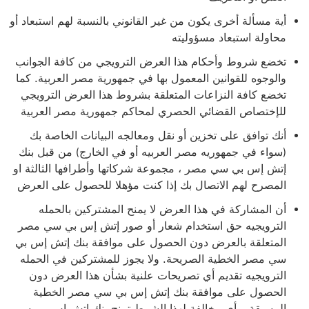
أية مسألة أخرى يكون من غير القانوني بالنسبة لهم استبعاد أو
محاولة استبعاد مسؤوليته
تخضع شروط وأحكام هذا العرض الترويجي من كافة الجوانب
والوجوه للقوانين المعمول بها في جمهورية مصر العربية. كما
تخضع كافة النزاعات المتعلقة بشروط هذا العرض الترويجي
للإختصاص القضائي الحصري لمحاكم جمهورية مصر العربية
أنك توافق على تخزين أو نقل ومعالجه البيانات الخاصة بك
(سواء في جمهوريه مصر العربيه أو في الخارج) من قبل بنك
إتش إس بي سي مصر ، مجموعة شركاتها وأطرافها الثالثة او
المصرح لهم الاتصال بك إذا كنت مؤهلا للحصول على العرض
أن المشاركة في هذا العرض لا يمنح المشتركين بالحمله
الترويجيه حق استخدام شعار أو صور إتش إس بي سي مصر
المتعلقة بالعرض دون الحصول على موافقة بنك إتش إس بي
سي مصر الخطية الصريحة. ولا يجوز للمشتركين في الحمله
الترويجيه تقديم أي تصريحات علنية بشأن هذا العرض دون
الحصول على موافقة بنك إتش إس بي سي مصر الخطية
المسبقة. وأي مخالفة لهذا الشرط تمنح بنك إتش إس بي سي