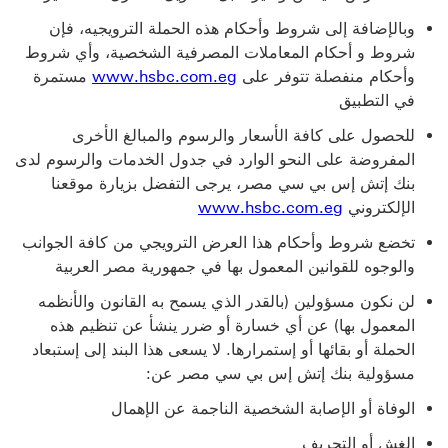
وبالإضافة إلى شروط وأحكام هذه الحملة الترويجيه، فإن
شروط و أحكام المعاملات المصرفية الشخصية، وأي شروط
وأحكام منفصلة تتوفر على
www.hsbc.com.eg
مستمرة
في التطبيق
للحصول على كافة الأسعار والرسوم والمبالغ الأخرى
المفروضة على النحو الوارد في جدول الخدمات والرسوم لدى
بنك إتش إس بي سي مصر، يرجى التفضل بزيارة موقعنا
الإلكتروني
www.hsbc.com.eg
تخضع شروط وأحكام هذا العرض الترويجي من كافة الجوانب
والوجوه للقوانين المعمول بها في جمهورية مصر العربية
لن نكون مسؤولين (بالقدر الذي يسمح به القانون والأنظمه
المعمول بها) عن أي خسارة أو ضرر ينشأ عن تنظيم هذه
الحملة أو بقائها أو إستمرارها. لا يسعى هذا البند إلى إستبعاد
مسؤولية بنك إتش إس بي سي مصر عن:
الوفاة أو الإصابة الشخصية الناجمة عن الإهمال
الغش أو التحريف