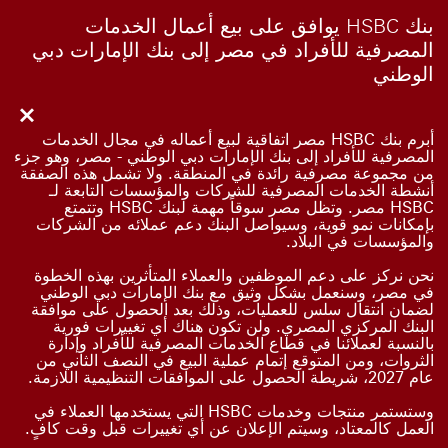
بنك HSBC يوافق على بيع أعمال الخدمات
المصرفية للأفراد في مصر إلى بنك الإمارات دبي
الوطني
أبرم بنك HSBC مصر اتفاقية لبيع أعماله في مجال الخدمات
المصرفية للأفراد إلى بنك الإمارات دبي الوطني - مصر، وهو جزء
من مجموعة مصرفية رائدة في المنطقة. ولا تشمل هذه الصفقة
أنشطة الخدمات المصرفية للشركات والمؤسسات التابعة لـ
HSBC مصر. وتظل مصر سوقاً مهمة لبنك HSBC وتتمتع
بإمكانات نمو قوية، وسيواصل البنك دعم عملائه من الشركات
والمؤسسات في البلاد.
نحن نركز على دعم الموظفين والعملاء المتأثرين بهذه الخطوة
في مصر، وسنعمل بشكل وثيق مع بنك الإمارات دبي الوطني
لضمان انتقال سلس للعمليات، وذلك بعد الحصول على موافقة
البنك المركزي المصري. ولن تكون هناك أي تغييرات فورية
بالنسبة لعملائنا في قطاع الخدمات المصرفية للأفراد وإدارة
الثروات، ومن المتوقع إتمام عملية البيع في النصف الثاني من
عام 2027، شريطة الحصول على الموافقات التنظيمية اللازمة.
وستستمر منتجات وخدمات HSBC التي يستخدمها العملاء في
العمل كالمعتاد، وسيتم الإعلان عن أي تغييرات قبل وقت كافٍ.